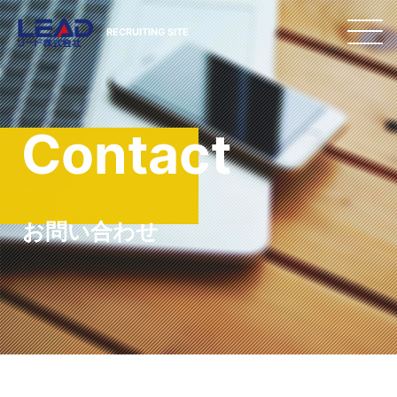
Skip
to
RECRUITING SITE
content
Contact
お問い合わせ