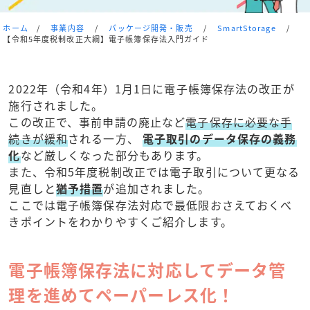
ホーム
/
事業内容
/
パッケージ開発・販売
/
SmartStorage
/
【令和5年度税制改正大綱】電子帳簿保存法入門ガイド
2022年（令和4年）1月1日に電子帳簿保存法の改正が
施行されました。
この改正で、事前申請の廃止など
電子保存に必要な手
続きが緩和
される一方、
電子取引のデータ保存の義務
化
など厳しくなった部分もあります。
また、令和5年度税制改正では電子取引について更なる
見直しと
猶予措置
が追加されました。
ここでは電子帳簿保存法対応で最低限おさえておくべ
きポイントをわかりやすくご紹介します。
電子帳簿保存法に対応してデータ管
理を進めてペーパーレス化！