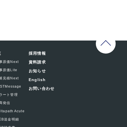
覧
採用情報
事原価Next
資料請求
事原価Lite
お知らせ
算見積Next
English
ASTMessage
お問い合わせ
ラート管理
斉発信
ltapath Acute
EB送金明細