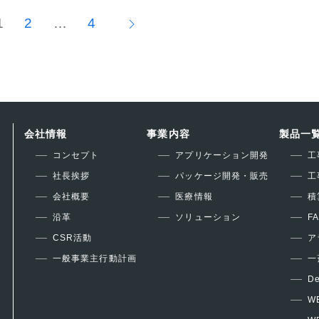
1
2
…
4
Next
page
会社情報
事業内容
製品一
コンセプト
アプリケーション開発
工
社長挨拶
パッケージ開発・販売
工
会社概要
医療情報
積
沿革
ソリューション
F
CSR活動
ア
一般事業主行動計画
一
De
W