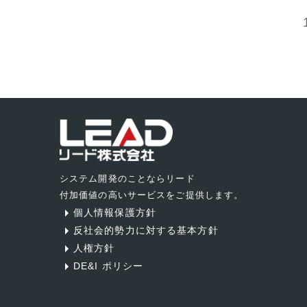
投
稿
の
ペ
ー
ジ
システム開発のことならリード
送
付加価値の高いサービスをご提供します。
個人情報保護方針
り
反社会的勢力に対する基本方針
人権方針
DE&I ポリシー