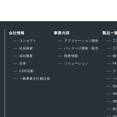
会社情報
事業内容
製品一
コンセプト
アプリケーション開発
工
社長挨拶
パッケージ開発・販売
工
会社概要
医療情報
積
沿革
ソリューション
F
CSR活動
ア
一般事業主行動計画
一
De
W
W
財
Sm