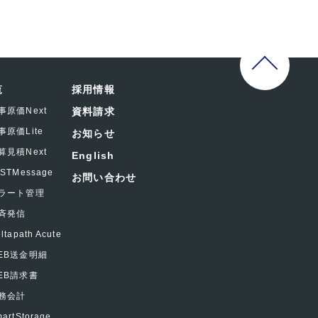
覧
採用情報
事原価Next
資料請求
事原価Lite
お知らせ
算見積Next
English
ASTMessage
お問い合わせ
ラート管理
斉発信
ltapath Acute
EB送金明細
EB請求書
務会計
artStorage