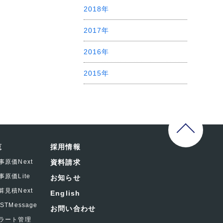
2018年
2017年
2016年
2015年
覧
採用情報
事原価Next
資料請求
事原価Lite
お知らせ
算見積Next
English
ASTMessage
お問い合わせ
ラート管理