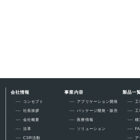
会社情報
事業内容
製品一
コンセプト
アプリケーション開発
工
社長挨拶
パッケージ開発・販売
工
会社概要
医療情報
積
沿革
ソリューション
F
CSR活動
ア